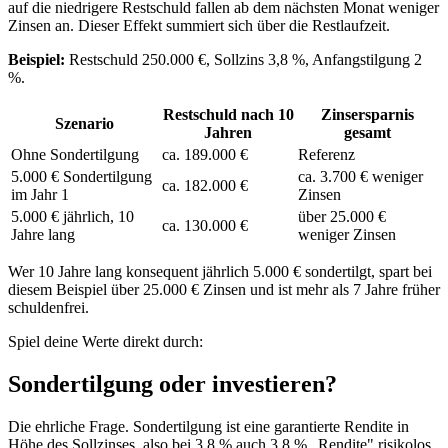
auf die niedrigere Restschuld fallen ab dem nächsten Monat weniger
Zinsen an. Dieser Effekt summiert sich über die Restlaufzeit.
Beispiel:
Restschuld 250.000 €, Sollzins 3,8 %, Anfangstilgung 2
%.
Restschuld nach 10
Zinsersparnis
Szenario
Jahren
gesamt
Ohne Sondertilgung
ca. 189.000 €
Referenz
5.000 € Sondertilgung
ca. 3.700 € weniger
ca. 182.000 €
im Jahr 1
Zinsen
5.000 € jährlich, 10
über 25.000 €
ca. 130.000 €
Jahre lang
weniger Zinsen
Wer 10 Jahre lang konsequent jährlich 5.000 € sondertilgt, spart bei
diesem Beispiel über 25.000 € Zinsen und ist mehr als 7 Jahre früher
schuldenfrei.
Spiel deine Werte direkt durch:
Sondertilgung oder investieren?
Die ehrliche Frage. Sondertilgung ist eine garantierte Rendite in
Höhe des Sollzinses, also bei 3,8 % auch 3,8 % „Rendite" risikolos.