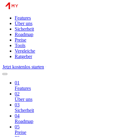
Features
Über uns
Sicherheit
Roadmap
Preise
Tools
Vergleiche
Ratgeber
Jetzt kostenlos starten
01
Features
02
Über uns
03
Sicherheit
04
Roadmap
05
Preise