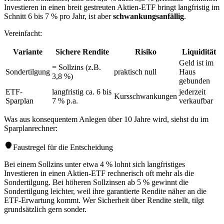
Investieren in einen breit gestreuten Aktien-ETF bringt langfristig im
Schnitt 6 bis 7 % pro Jahr, ist aber
schwankungsanfällig
.
Vereinfacht:
Variante
Sichere Rendite
Risiko
Liquidität
Geld ist im
= Sollzins (z.B.
Sondertilgung
praktisch null
Haus
3,8 %)
gebunden
ETF-
langfristig ca. 6 bis
jederzeit
Kursschwankungen
Sparplan
7 % p.a.
verkaufbar
Was aus konsequentem Anlegen über 10 Jahre wird, siehst du im
Sparplanrechner:
Faustregel für die Entscheidung
Bei einem Sollzins unter etwa 4 % lohnt sich langfristiges
Investieren in einen Aktien-ETF rechnerisch oft mehr als die
Sondertilgung. Bei höheren Sollzinsen ab 5 % gewinnt die
Sondertilgung leichter, weil ihre garantierte Rendite näher an die
ETF-Erwartung kommt. Wer Sicherheit über Rendite stellt, tilgt
grundsätzlich gern sonder.