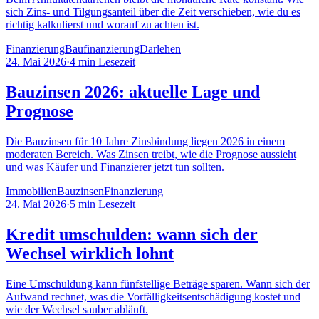
sich Zins- und Tilgungsanteil über die Zeit verschieben, wie du es
richtig kalkulierst und worauf zu achten ist.
Finanzierung
Baufinanzierung
Darlehen
24. Mai 2026
·
4
min Lesezeit
Bauzinsen 2026: aktuelle Lage und
Prognose
Die Bauzinsen für 10 Jahre Zinsbindung liegen 2026 in einem
moderaten Bereich. Was Zinsen treibt, wie die Prognose aussieht
und was Käufer und Finanzierer jetzt tun sollten.
Immobilien
Bauzinsen
Finanzierung
24. Mai 2026
·
5
min Lesezeit
Kredit umschulden: wann sich der
Wechsel wirklich lohnt
Eine Umschuldung kann fünfstellige Beträge sparen. Wann sich der
Aufwand rechnet, was die Vorfälligkeitsentschädigung kostet und
wie der Wechsel sauber abläuft.