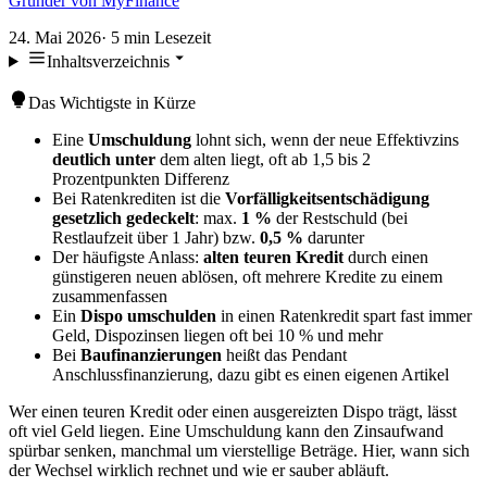
Gründer von MyFinance
24. Mai 2026
·
5
min Lesezeit
Inhaltsverzeichnis
Das Wichtigste in Kürze
Eine
Umschuldung
lohnt sich, wenn der neue Effektivzins
deutlich unter
dem alten liegt, oft ab 1,5 bis 2
Prozentpunkten Differenz
Bei Ratenkrediten ist die
Vorfälligkeitsentschädigung
gesetzlich gedeckelt
: max.
1 %
der Restschuld (bei
Restlaufzeit über 1 Jahr) bzw.
0,5 %
darunter
Der häufigste Anlass:
alten teuren Kredit
durch einen
günstigeren neuen ablösen, oft mehrere Kredite zu einem
zusammenfassen
Ein
Dispo umschulden
in einen Ratenkredit spart fast immer
Geld, Dispozinsen liegen oft bei 10 % und mehr
Bei
Baufinanzierungen
heißt das Pendant
Anschlussfinanzierung, dazu gibt es einen eigenen Artikel
Wer einen teuren Kredit oder einen ausgereizten Dispo trägt, lässt
oft viel Geld liegen. Eine Umschuldung kann den Zinsaufwand
spürbar senken, manchmal um vierstellige Beträge. Hier, wann sich
der Wechsel wirklich rechnet und wie er sauber abläuft.