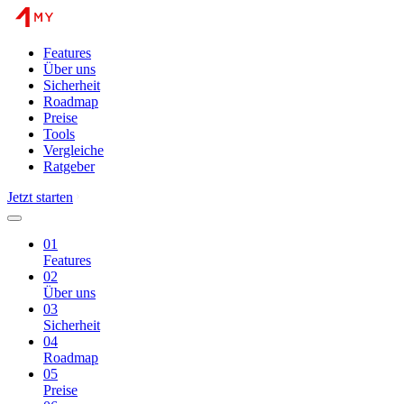
Features
Über uns
Sicherheit
Roadmap
Preise
Tools
Vergleiche
Ratgeber
Jetzt starten
01
Features
02
Über uns
03
Sicherheit
04
Roadmap
05
Preise