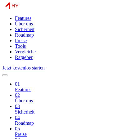
Features
Über uns
Sicherheit
Roadmap
Preise
Tools
Vergleiche
Ratgeber
Jetzt kostenlos starten
01
Features
02
Über uns
03
Sicherheit
04
Roadmap
05
Preise