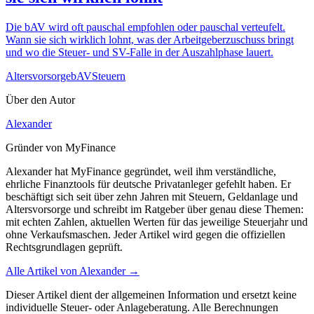
Die bAV wird oft pauschal empfohlen oder pauschal verteufelt.
Wann sie sich wirklich lohnt, was der Arbeitgeberzuschuss bringt
und wo die Steuer- und SV-Falle in der Auszahlphase lauert.
Altersvorsorge
bAV
Steuern
Über den Autor
Alexander
Gründer von MyFinance
Alexander hat MyFinance gegründet, weil ihm verständliche,
ehrliche Finanztools für deutsche Privatanleger gefehlt haben. Er
beschäftigt sich seit über zehn Jahren mit Steuern, Geldanlage und
Altersvorsorge und schreibt im Ratgeber über genau diese Themen:
mit echten Zahlen, aktuellen Werten für das jeweilige Steuerjahr und
ohne Verkaufsmaschen. Jeder Artikel wird gegen die offiziellen
Rechtsgrundlagen geprüft.
Alle Artikel von
Alexander
→
Dieser Artikel dient der allgemeinen Information und ersetzt keine
individuelle Steuer- oder Anlageberatung. Alle Berechnungen