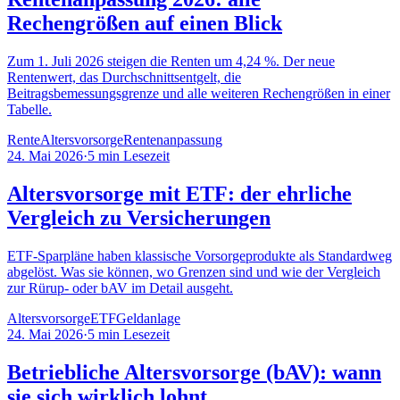
Rechengrößen auf einen Blick
Zum 1. Juli 2026 steigen die Renten um 4,24 %. Der neue
Rentenwert, das Durchschnittsentgelt, die
Beitragsbemessungsgrenze und alle weiteren Rechengrößen in einer
Tabelle.
Rente
Altersvorsorge
Rentenanpassung
24. Mai 2026
·
5
min Lesezeit
Altersvorsorge mit ETF: der ehrliche
Vergleich zu Versicherungen
ETF-Sparpläne haben klassische Vorsorgeprodukte als Standardweg
abgelöst. Was sie können, wo Grenzen sind und wie der Vergleich
zur Rürup- oder bAV im Detail ausgeht.
Altersvorsorge
ETF
Geldanlage
24. Mai 2026
·
5
min Lesezeit
Betriebliche Altersvorsorge (bAV): wann
sie sich wirklich lohnt