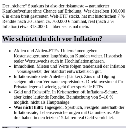
Der „sichere“ Sparkurs ist also der riskanteste – garantierter
Kaufkraftverlust ohne Chance auf Erholung. Wer dieselben 100.000
€ in einen breit gestreuten Welt-ETF steckt, hat mit historischen 7 %
Rendite nach 30 Jahren ca. 760.000 € nominal, real (nach 3 %
Inflation) etwa 313.000 € – über sechsmal mehr.
Wie schützt du dich vor Inflation?
Aktien und Aktien-ETFs. Unternehmen geben
Kostensteigerungen langfristig an Kunden weiter. Historisch
realer Wertzuwachs auch in Hochinflations­phasen.
Immobilien. Mieten und Werte folgen tendenziell der Inflation
– vorausgesetzt, der Standort entwickelt sich gut.
Inflationsindexierte Anleihen (Linker). Zins und Tilgung
steigen mit dem Verbraucherpreisindex. Direktinvestment für
Privatanleger schwierig, geht über spezielle ETFs.
Gold und Rohstoffe. In Krisenzeiten oft Inflations-Schutz,
aber keine laufende Rendite. Beimischung von 5–10 %
möglich, nicht als Hauptanlage.
Was nicht hilft:
Tagesgeld, Sparbuch, Festgeld unterhalb der
Inflationsrate, Lebensversicherungen mit Garantiezins. Alle
drei haben in den letzten 15 Jahren real Geld vernichtet.