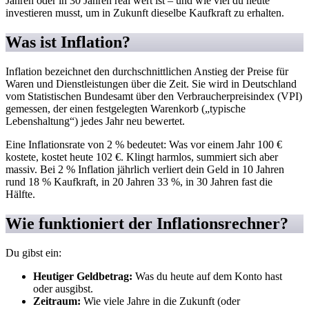
Jahren oder in 30 Jahren real wert ist – und wie viel du heute
investieren musst, um in Zukunft dieselbe Kaufkraft zu erhalten.
Was ist Inflation?
Inflation bezeichnet den durchschnittlichen Anstieg der Preise für
Waren und Dienstleistungen über die Zeit. Sie wird in Deutschland
vom Statistischen Bundesamt über den Verbraucherpreisindex (VPI)
gemessen, der einen festgelegten Warenkorb („typische
Lebenshaltung“) jedes Jahr neu bewertet.
Eine Inflationsrate von 2 % bedeutet: Was vor einem Jahr 100 €
kostete, kostet heute 102 €. Klingt harmlos, summiert sich aber
massiv. Bei 2 % Inflation jährlich verliert dein Geld in 10 Jahren
rund 18 % Kaufkraft, in 20 Jahren 33 %, in 30 Jahren fast die
Hälfte.
Wie funktioniert der Inflationsrechner?
Du gibst ein:
Heutiger Geldbetrag:
Was du heute auf dem Konto hast
oder ausgibst.
Zeitraum:
Wie viele Jahre in die Zukunft (oder