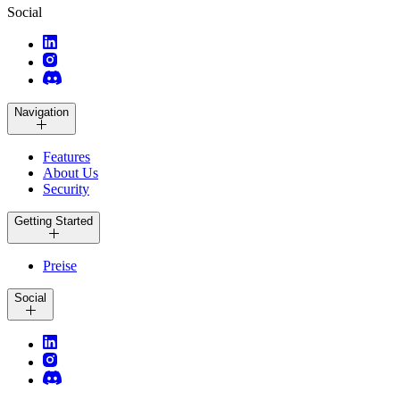
Social
Navigation
Features
About Us
Security
Getting Started
Preise
Social