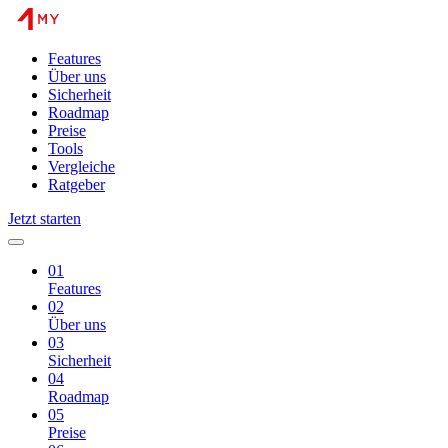
Features
Über uns
Sicherheit
Roadmap
Preise
Tools
Vergleiche
Ratgeber
Jetzt starten
01
Features
02
Über uns
03
Sicherheit
04
Roadmap
05
Preise