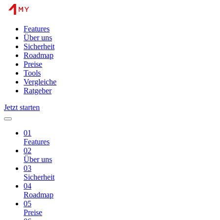
Features
Über uns
Sicherheit
Roadmap
Preise
Tools
Vergleiche
Ratgeber
Jetzt starten
01
Features
02
Über uns
03
Sicherheit
04
Roadmap
05
Preise