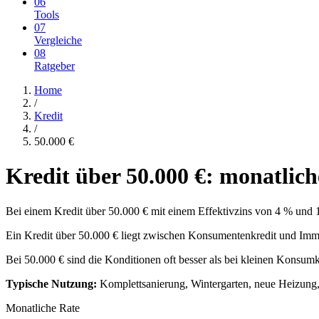
06
Tools
07
Vergleiche
08
Ratgeber
Home
/
Kredit
/
50.000
€
Kredit über
50.000
€: monatlich
Bei einem Kredit über
50.000
€ mit einem Effektivzins von 4 % und 15
Ein Kredit über 50.000 € liegt zwischen Konsumentenkredit und Imm
Bei 50.000 € sind die Konditionen oft besser als bei kleinen Konsumkr
Typische Nutzung:
Komplettsanierung, Wintergarten, neue Heizung
Monatliche Rate