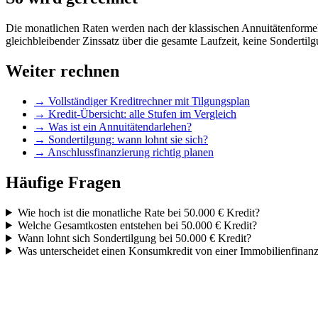
Die monatlichen Raten werden nach der klassischen Annuitätenformel 
gleichbleibender Zinssatz über die gesamte Laufzeit, keine Sonderti
Weiter rechnen
→ Vollständiger Kreditrechner mit Tilgungsplan
→ Kredit-Übersicht: alle Stufen im Vergleich
→ Was ist ein Annuitätendarlehen?
→ Sondertilgung: wann lohnt sie sich?
→ Anschlussfinanzierung richtig planen
Häufige Fragen
Wie hoch ist die monatliche Rate bei 50.000 € Kredit?
Welche Gesamtkosten entstehen bei 50.000 € Kredit?
Wann lohnt sich Sondertilgung bei 50.000 € Kredit?
Was unterscheidet einen Konsumkredit von einer Immobilienfinan