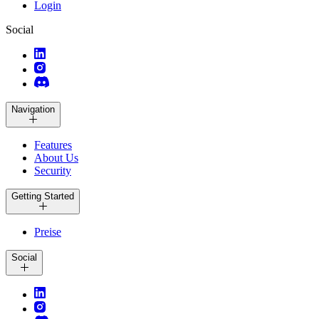
Login
Social
Navigation
Features
About Us
Security
Getting Started
Preise
Social