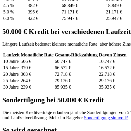
4.5
%
382 €
68.849 €
18.849 €
5.0
%
395 €
71.171 €
21.171 €
6.0
%
422 €
75.947 €
25.947 €
50.000
€ Kredit bei verschiedenen Laufzei
Längere Laufzeit bedeutet kleinere monatliche Rate, aber höhere Zins
Laufzeit
Monatliche Rate
Gesamt-Rückzahlung
Davon Zinsen
10
Jahre
506 €
60.747 €
10.747 €
15
Jahre
370 €
66.572 €
16.572 €
20
Jahre
303 €
72.718 €
22.718 €
25
Jahre
264 €
79.176 €
29.176 €
30
Jahre
239 €
85.935 €
35.935 €
Sondertilgung bei
50.000
€ Kredit
Die meisten Kreditverträge erlauben jährliche Sondertilgungen von 
und Laufzeitverkürzung. Mehr im Ratgeber
Sondertilgung sinnvoll?
So wird gerechnet