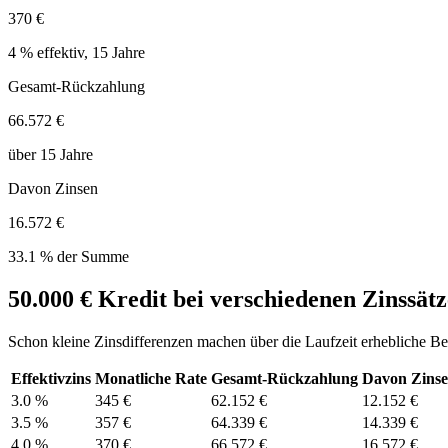
370 €
4 % effektiv, 15 Jahre
Gesamt-Rückzahlung
66.572 €
über 15 Jahre
Davon Zinsen
16.572 €
33.1
% der Summe
50.000
€ Kredit bei verschiedenen Zinssät
Schon kleine Zinsdifferenzen machen über die Laufzeit erhebliche Be
Effektivzins
Monatliche Rate
Gesamt-Rückzahlung
Davon Zins
3.0
%
345 €
62.152 €
12.152 €
3.5
%
357 €
64.339 €
14.339 €
4.0
%
370 €
66.572 €
16.572 €