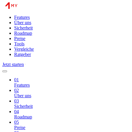
Features
Über uns
Sicherheit
Roadmap
Preise
Tools
Vergleiche
Ratgeber
Jetzt starten
01
Features
02
Über uns
03
Sicherheit
04
Roadmap
05
Preise