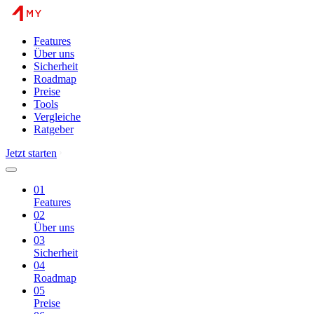
Features
Über uns
Sicherheit
Roadmap
Preise
Tools
Vergleiche
Ratgeber
Jetzt starten
01
Features
02
Über uns
03
Sicherheit
04
Roadmap
05
Preise