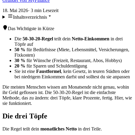
Gründer von MyFinance
18. Mai 2026
·
3
min Lesezeit
Inhaltsverzeichnis
Das Wichtigste in Kürze
Die
50-30-20-Regel
teilt dein
Netto-Einkommen
in drei
Töpfe auf
50 %
für Bedürfnisse (Miete, Lebensmittel, Versicherungen,
Fixkosten)
30 %
für Wünsche (Freizeit, Restaurant, Abos, Hobbys)
20 %
für Sparen und Schuldentilgung
Sie ist eine
Faustformel
, kein Gesetz, in teuren Städten oder
bei niedrigem Einkommen darfst und solltest du sie anpassen
Die meisten Menschen wissen am Monatsende nicht genau, wohin
ihr Geld geflossen ist. Die 50-30-20-Regel ist die einfachste
Methode, das zu ändern: drei Töpfe, klare Prozente, fertig. Hier, wie
sie funktioniert.
Die drei Töpfe
Die Regel teilt dein
monatliches Netto
in drei Teile.