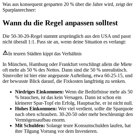
Was aus konsequent gesparten 20 % über die Jahre wird, zeigt der
Sparplanrechner:
Wann du die Regel anpassen solltest
Die 50-30-20-Regel stammt ursprünglich aus den USA und passt
nicht überall 1:1. Pass sie an, wenn deine Situation es verlangt:
In teuren Städten kippt das Verhältnis
In München, Hamburg oder Frankfurt verschlingt allein die Miete
oft mehr als 50 % des Nettos. Dann sind die 50 % unrealistisch.
Sinnvoller ist hier eine angepasste Aufteilung, etwa 60-25-15, und
der bewusste Blick darauf, die Fixkosten langfristig zu senken.
Niedriges Einkommen:
Wenn die Bedürfnisse mehr als 50
% brauchen, ist das kein Versagen. Dann ist schon ein
kleinerer Spar-Topf ein Erfolg, Hauptsache, er ist nicht null.
Hohes Einkommen:
Wer viel verdient, sollte die Sparquote
nach oben schrauben. 30-20-50 oder mehr beschleunigt den
Vermögensaufbau enorm.
Mit Schulden:
Solange teure Konsumschulden laufen, hat
ihre Tilgung Vorrang vor dem Investieren.