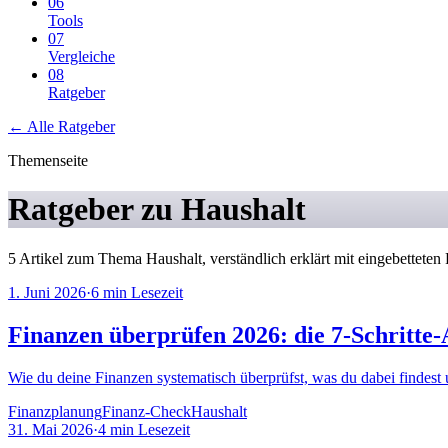
06
Tools
07
Vergleiche
08
Ratgeber
← Alle Ratgeber
Themenseite
Ratgeber zu
Haushalt
5
Artikel
zum Thema
Haushalt
, verständlich erklärt mit eingebettete
1. Juni 2026
·
6
min Lesezeit
Finanzen überprüfen 2026: die 7-Schritte-
Wie du deine Finanzen systematisch überprüfst, was du dabei findest 
Finanzplanung
Finanz-Check
Haushalt
31. Mai 2026
·
4
min Lesezeit