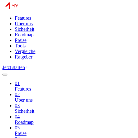
Features
Über uns
Sicherheit
Roadmap
Preise
Tools
Vergleiche
Ratgeber
Jetzt starten
01
Features
02
Über uns
03
Sicherheit
04
Roadmap
05
Preise