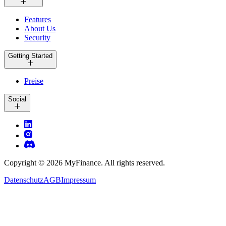
Features
About Us
Security
Getting Started
Preise
Social
Copyright ©
2026
MyFinance. All rights reserved.
Datenschutz
AGB
Impressum