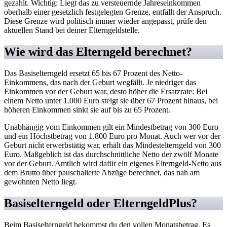
gezahlt. Wichtig: Liegt das zu versteuernde Jahreseinkommen
oberhalb einer gesetzlich festgelegten Grenze, entfällt der Anspruch.
Diese Grenze wird politisch immer wieder angepasst, prüfe den
aktuellen Stand bei deiner Elterngeldstelle.
Wie wird das Elterngeld berechnet?
Das Basiselterngeld ersetzt 65 bis 67 Prozent des Netto-
Einkommens, das nach der Geburt wegfällt. Je niedriger das
Einkommen vor der Geburt war, desto höher die Ersatzrate: Bei
einem Netto unter 1.000 Euro steigt sie über 67 Prozent hinaus, bei
höheren Einkommen sinkt sie auf bis zu 65 Prozent.
Unabhängig vom Einkommen gilt ein Mindestbetrag von 300 Euro
und ein Höchstbetrag von 1.800 Euro pro Monat. Auch wer vor der
Geburt nicht erwerbstätig war, erhält das Mindestelterngeld von 300
Euro. Maßgeblich ist das durchschnittliche Netto der zwölf Monate
vor der Geburt. Amtlich wird dafür ein eigenes Elterngeld-Netto aus
dem Brutto über pauschalierte Abzüge berechnet, das nah am
gewohnten Netto liegt.
Basiselterngeld oder ElterngeldPlus?
Beim Basiselterngeld bekommst du den vollen Monatsbetrag. Es