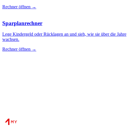
Rechner öffnen →
Sparplanrechner
Lege Kindergeld oder Rücklagen an und sieh, wie sie über die Jahre
wachsen.
Rechner öffnen →