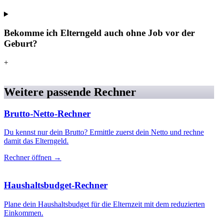
Bekomme ich Elterngeld auch ohne Job vor der
Geburt?
+
Weitere passende Rechner
Brutto-Netto-Rechner
Du kennst nur dein Brutto? Ermittle zuerst dein Netto und rechne
damit das Elterngeld.
Rechner öffnen →
Haushaltsbudget-Rechner
Plane dein Haushaltsbudget für die Elternzeit mit dem reduzierten
Einkommen.