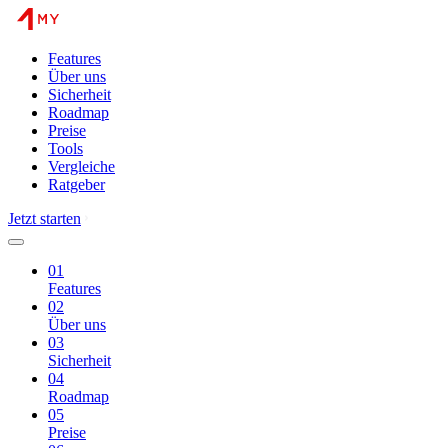
Features
Über uns
Sicherheit
Roadmap
Preise
Tools
Vergleiche
Ratgeber
Jetzt starten
01
Features
02
Über uns
03
Sicherheit
04
Roadmap
05
Preise