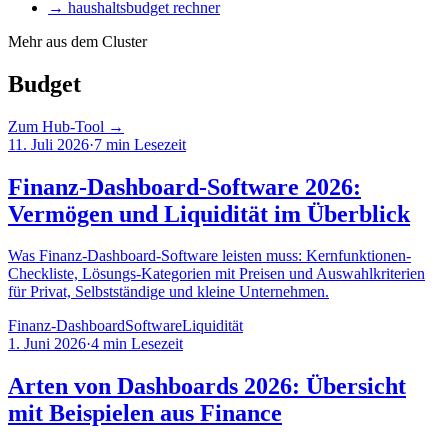
→
haushaltsbudget rechner
Mehr aus dem Cluster
Budget
Zum Hub-Tool →
11. Juli 2026
·
7
min Lesezeit
Finanz-Dashboard-Software 2026:
Vermögen und Liquidität im Überblick
Was Finanz-Dashboard-Software leisten muss: Kernfunktionen-
Checkliste, Lösungs-Kategorien mit Preisen und Auswahlkriterien
für Privat, Selbstständige und kleine Unternehmen.
Finanz-Dashboard
Software
Liquidität
1. Juni 2026
·
4
min Lesezeit
Arten von Dashboards 2026: Übersicht
mit Beispielen aus Finance