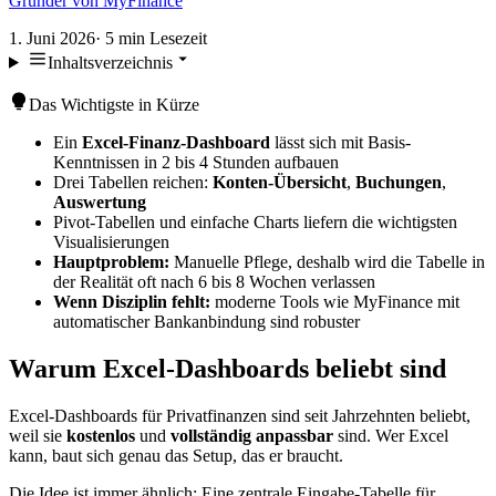
Gründer von MyFinance
1. Juni 2026
·
5
min Lesezeit
Inhaltsverzeichnis
Das Wichtigste in Kürze
Ein
Excel-Finanz-Dashboard
lässt sich mit Basis-
Kenntnissen in 2 bis 4 Stunden aufbauen
Drei Tabellen reichen:
Konten-Übersicht
,
Buchungen
,
Auswertung
Pivot-Tabellen und einfache Charts liefern die wichtigsten
Visualisierungen
Hauptproblem:
Manuelle Pflege, deshalb wird die Tabelle in
der Realität oft nach 6 bis 8 Wochen verlassen
Wenn Disziplin fehlt:
moderne Tools wie MyFinance mit
automatischer Bankanbindung sind robuster
Warum Excel-Dashboards beliebt sind
Excel-Dashboards für Privatfinanzen sind seit Jahrzehnten beliebt,
weil sie
kostenlos
und
vollständig anpassbar
sind. Wer Excel
kann, baut sich genau das Setup, das er braucht.
Die Idee ist immer ähnlich: Eine zentrale Eingabe-Tabelle für