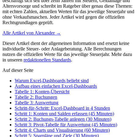
beschäftigt sich seit über zehn Jahren mit Steuern, Geldanlage und
Altersvorsorge und schreibt im Ratgeber über genau diese Themen:
mit echten Zahlen, aktuellen Werten für das jeweilige Steuerjahr und
ohne Verkaufsmaschen. Jeder Artikel wird gegen die offiziellen
Rechtsgrundlagen geprüft.
Alle Artikel von
Alexander
→
Dieser Artikel dient der allgemeinen Information und ersetzt keine
individuelle Steuer- oder Anlageberatung. Alle Berechnungen
nutzen die offiziellen Werte für das jeweilige Steuerjahr. Mehr dazu
in unseren
redaktionellen Standards
.
Auf dieser Seite
Warum Excel-Dashboards beliebt sind
Aufbau eines einfachen Excel-Dashboards
Tabelle 1: Konten-Übersicht
Tabelle 2: Buchungen
Tabelle 3: Auswertung
Schritt-für-Schritt: Excel-Dashboard in 4 Stunden
Schritt 1: Konten und Salden erfassen (45 Minuten)
Schritt 2: Buchungs-Tabelle anlegen (30 Minuten)
Schritt 3: Pivot-Tabelle für Auswertung (45 Minuten)
Schritt 4: Charts und Visualisierung (60 Minuten)
Schritt 5: Sparpläne und Ziele (30 Minuten)